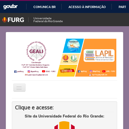
COMUNICA BR
ACESSO À INFORMAÇÃO
PARTI
IR
Universidade
Federal do Rio Grande
PARA
O
CONTEÚDO
Alternar
Navegação
Início
Clique e acesse:
Histórico
Site da Universidade Federal do Rio Grande:
Projetos