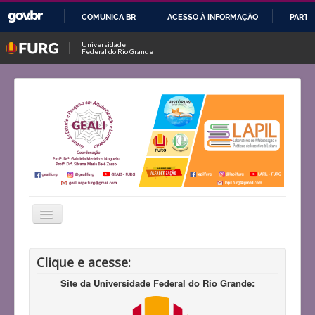
COMUNICA BR
ACESSO À INFORMAÇÃO
PARTI
IR
Universidade
Federal do Rio Grande
PARA
O
CONTEÚDO
Alternar
Navegação
Início
Clique e acesse:
Histórico
Site da Universidade Federal do Rio Grande:
Projetos