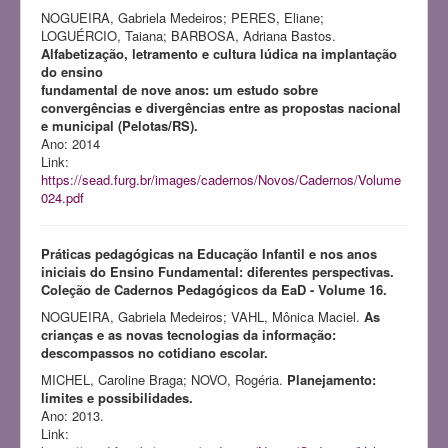
NOGUEIRA, Gabriela Medeiros; PERES, Eliane;
LOGUÉRCIO, Taiana; BARBOSA, Adriana Bastos.
Alfabetização, letramento e cultura lúdica na implantação
do ensino
fundamental de nove anos: um estudo sobre
convergências e divergências entre as propostas nacional
e municipal (Pelotas/RS).
Ano: 2014
Link:
https://sead.furg.br/images/cadernos/Novos/Cadernos/Volume
024.pdf
Práticas pedagógicas na Educação Infantil e nos anos
iniciais do Ensino Fundamental: diferentes perspectivas.
Coleção de Cadernos Pedagógicos da EaD - Volume 16.
NOGUEIRA, Gabriela Medeiros; VAHL, Mônica Maciel.
As
crianças e as novas tecnologias da informação:
descompassos no cotidiano escolar.
MICHEL, Caroline Braga; NOVO, Rogéria.
Planejamento:
limites e possibilidades.
Ano: 2013.
Link: