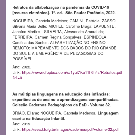
Retratos da alfabetização na pandemia da COVID-19
[recurso eletrônico]. 1ª. ed. -São Paulo: Parábola, 2022.
NOGUEIRA, Gabriela Medeiros; CAMINI, Patrícia; ZASSO,
Silvana Maria Bellé; MICHEL, Caroline Braga; LAPUENTE,
Janaína Martins; SILVEIRA, Alessandra Amaral da;
FERREIRA, Carmen Regina Gonçalves; ESPINDOLA,
Carolina dos Santos. ALFABETIZAÇÃO NO ENSINO
REMOTO: MAPEAMENTO DOS DADOS DO RIO GRANDE
DO SUL E A EMERGÊNCIA DE PEDAGOGIAS DO
POSSÍVEL
Ano: 2022.
Link:
https://www.dropbox.com/s/1yui7iko11h6h4s/Retratos.pdf
?dl=0
As múltiplas linguagens na educação das infâncias:
experiências de ensino e aprendizagens compartilhadas.
Coleção Cadernos Pedagógicos da EaD - Volume 32.
BRIÃO, Eliane; NOGUEIRA, Gabriela Medeiros.
Linguagem
escrita na Educação Infantil.
Ano: 2019
Link:
https://sead.furg.br/images/cadernos/pdf/volume-32.pdf