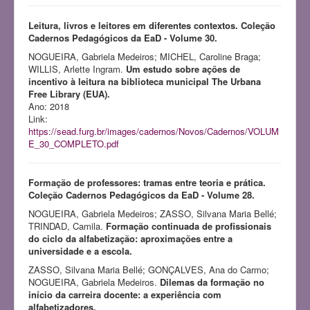
Leitura, livros e leitores em diferentes contextos. Coleção
Cadernos Pedagógicos da EaD - Volume 30.
NOGUEIRA, Gabriela Medeiros; MICHEL, Caroline Braga;
WILLIS, Arlette Ingram.
Um estudo sobre ações de
incentivo à leitura na biblioteca municipal The Urbana
Free Library (EUA).
Ano: 2018
Link:
https://sead.furg.br/images/cadernos/Novos/Cadernos/VOLUM
E_30_COMPLETO.pdf
Formação de professores: tramas entre teoria e prática.
Coleção Cadernos Pedagógicos da EaD - Volume 28.
NOGUEIRA, Gabriela Medeiros; ZASSO, Silvana Maria Bellé;
TRINDAD, Camila.
Formação continuada de profissionais
do ciclo da alfabetização: aproximações entre a
universidade e a escola.
ZASSO, Silvana Maria Bellé; GONÇALVES, Ana do Carmo;
NOGUEIRA, Gabriela Medeiros.
Dilemas da formação no
início da carreira docente: a experiência com
alfabetizadores.