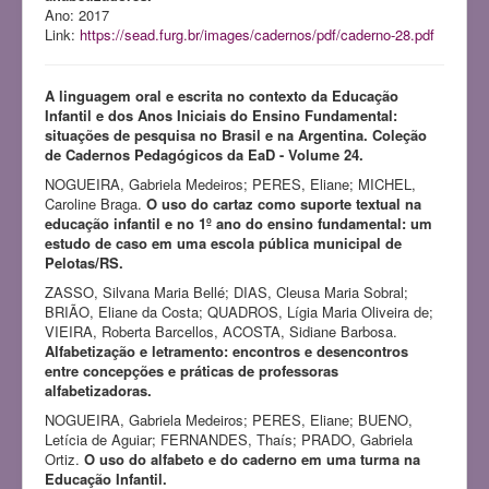
Ano: 2017
Link:
https://sead.furg.br/images/cadernos/pdf/caderno-28.pdf
A linguagem oral e escrita no contexto da Educação
Infantil e dos Anos Iniciais
do Ensino Fundamental:
situações de pesquisa no Brasil e na Argentina. Coleção
de Cadernos Pedagógicos da EaD - Volume 24.
NOGUEIRA, Gabriela Medeiros; PERES, Eliane; MICHEL,
Caroline Braga.
O uso do cartaz como suporte textual na
educação infantil e no 1º ano do ensino fundamental: um
estudo de caso em uma escola pública municipal de
Pelotas/RS.
ZASSO, Silvana Maria Bellé; DIAS, Cleusa Maria Sobral;
BRIÃO, Eliane da Costa; QUADROS, Lígia Maria Oliveira de;
VIEIRA, Roberta Barcellos, ACOSTA, Sidiane Barbosa.
Alfabetização e letramento: encontros e desencontros
entre concepções e práticas de professoras
alfabetizadoras.
NOGUEIRA, Gabriela Medeiros; PERES, Eliane; BUENO,
Letícia de Aguiar; FERNANDES, Thaís; PRADO, Gabriela
Ortiz.
O uso do alfabeto e do caderno em uma turma na
Educação Infantil.