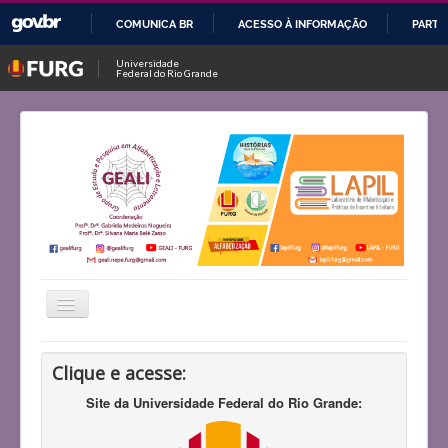
COMUNICA BR
ACESSO À INFORMAÇÃO
PARTI
IR
Universidade
Federal do Rio Grande
PARA
O
CONTEÚDO
Alternar
Navegação
Início
Clique e acesse:
Histórico
Site da Universidade Federal do Rio Grande:
Projetos