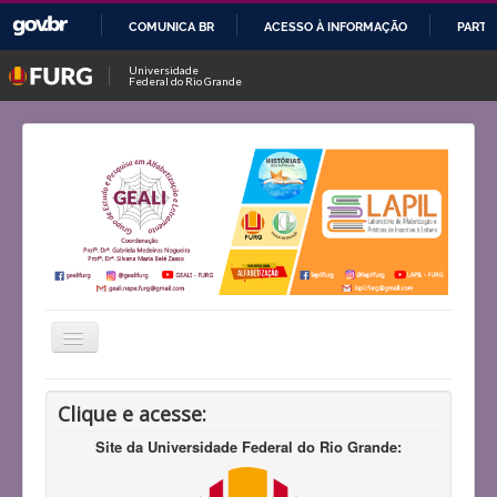
COMUNICA BR
ACESSO À INFORMAÇÃO
PARTI
IR
Universidade
Federal do Rio Grande
PARA
O
CONTEÚDO
Alternar
Navegação
Início
Clique e acesse:
Histórico
Site da Universidade Federal do Rio Grande:
Projetos