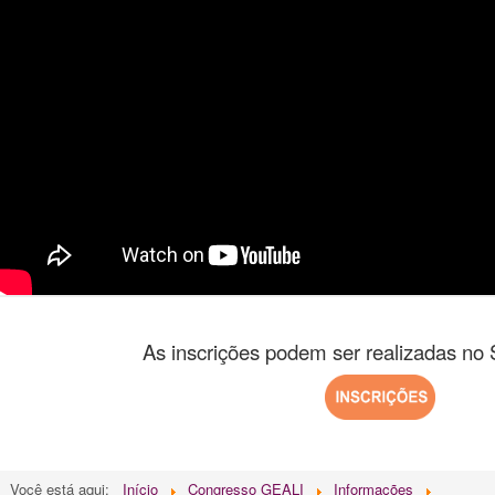
As inscrições podem ser realizadas n
Você está aqui:
Início
Congresso GEALI
Informações