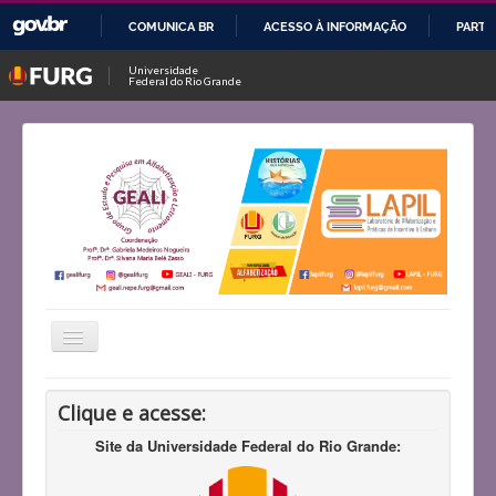
COMUNICA BR
ACESSO À INFORMAÇÃO
PARTI
IR
Universidade
Federal do Rio Grande
PARA
O
CONTEÚDO
Alternar
Navegação
Início
Clique e acesse:
Histórico
Site da Universidade Federal do Rio Grande:
Projetos