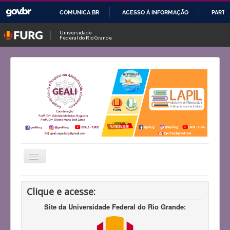
COMUNICA BR
ACESSO À INFORMAÇÃO
PARTI
IR
Universidade
Federal do Rio Grande
PARA
O
CONTEÚDO
Alternar
Navegação
Início
Clique e acesse:
Histórico
Site da Universidade Federal do Rio Grande:
Projetos