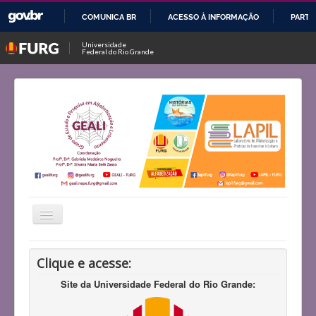
COMUNICA BR
ACESSO À INFORMAÇÃO
PARTI
IR
Universidade
Federal do Rio Grande
PARA
O
CONTEÚDO
Alternar
Navegação
Início
Clique e acesse:
Histórico
Site da Universidade Federal do Rio Grande:
Projetos